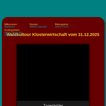
Willkommen
Damals
Bildergalerie
Startseite
Wirklich damals!
meine Fotos
Ausflugsbilder
meine Fotos von
Waldkultour Klosterwirtschaft vom 31.12.2025
Tagesausflügen
Tagesbilder